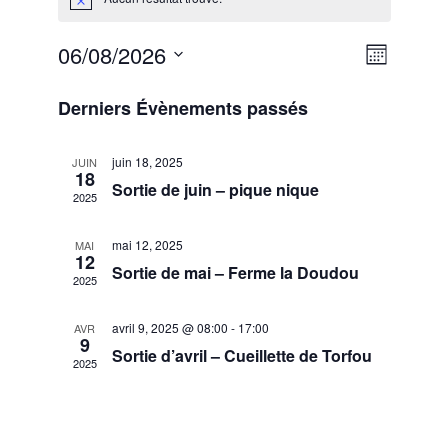
06/08/2026
Navigati
Navigati
Mois
de
par
Sélectionnez
vues
une
consulta
Derniers Évènements passés
Évèneme
date.
juin 18, 2025
JUIN
18
Sortie de juin – pique nique
2025
mai 12, 2025
MAI
12
Sortie de mai – Ferme la Doudou
2025
avril 9, 2025 @ 08:00
-
17:00
AVR
9
Sortie d’avril – Cueillette de Torfou
2025