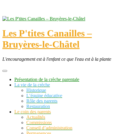
Skip
to
content
Les P'tites Canailles –
Bruyères-le-Châtel
L'encouragement est à l'enfant ce que l'eau est à la plante
Présentation de la crèche parentale
La vie de la crèche
Historique
L’équipe éducative
Rôle des parents
Restauration
Le coin des parents
Actualités
Commissions
Conseil d’administration
Permanences