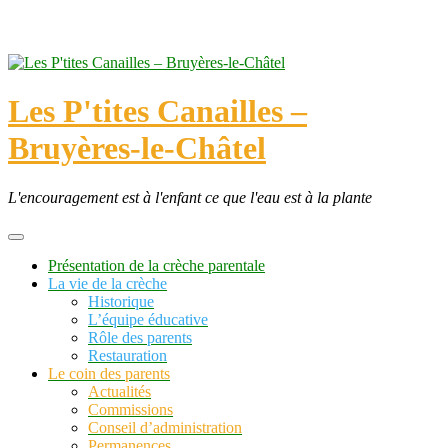
Skip
to
content
Les P'tites Canailles –
Bruyères-le-Châtel
L'encouragement est à l'enfant ce que l'eau est à la plante
Présentation de la crèche parentale
La vie de la crèche
Historique
L’équipe éducative
Rôle des parents
Restauration
Le coin des parents
Actualités
Commissions
Conseil d’administration
Permanences